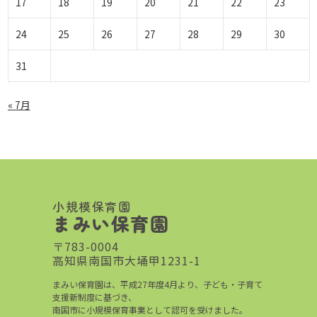
17
18
19
20
21
22
23
24
25
26
27
28
29
30
31
« 7月
小規模保育園
まみい保育園
〒783-0004
高知県南国市大埇甲1231-1
まみい保育園は、平成27年度4月より、子ども・子育て
支援新制度に基づき、
南国市に小規模保育事業として認可を受けました。