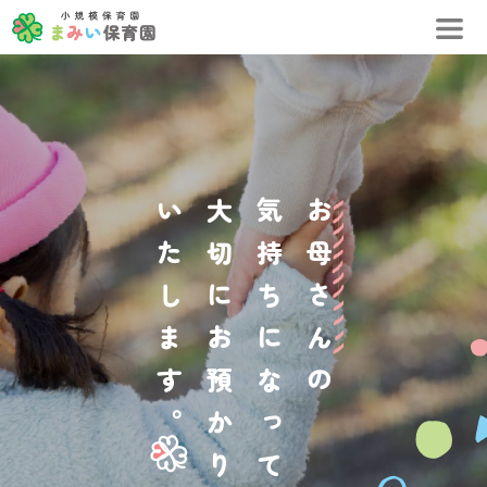
。
お
母
さ
ん
の
気
持
ち
に
な
て
大
切
に
お
預
り
い
た
し
ま
す
っ
か