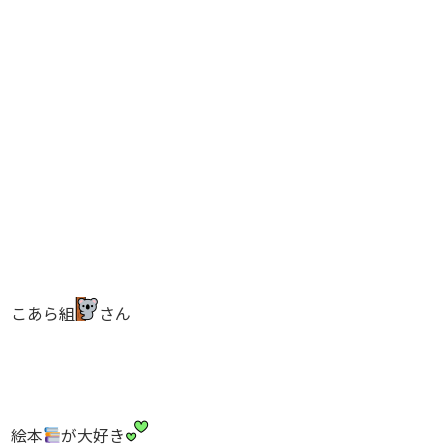
こあら組
さん
絵本
が大好き